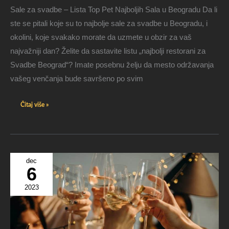
Sale za svadbe – Lista Top Pet Najboljih Sala u Beogradu Da li
ste se pitali koje su to najbolje sale za svadbe u Beogradu, i
okolini, koje svakako morate da uzmete u obzir za vaš
najvažniji dan? Želite da sastavite listu „najbolji restorani za
Svadbe Beograd“? Imate posebnu želju da mesto održavanja
vašeg venčanja bude savršeno po svim
Čitaj više »
dec
6
2023