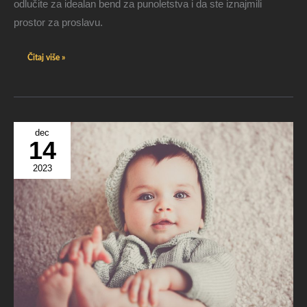
odlučite za idealan bend za punoletstva i da ste iznajmili
prostor za proslavu.
Čitaj više »
dec
14
2023