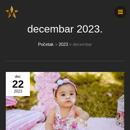
Pređi
na
sadržaj
decembar 2023.
Početak
2023
decembar
dec
22
2023