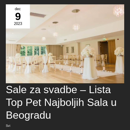
dec
9
2023
Sale
Sale za svadbe – Lista
za
svadbe
–
Lista
Top Pet Najboljih Sala u
Top
Pet
Najboljih
Sala
Beogradu
u
Beogradu
Svi