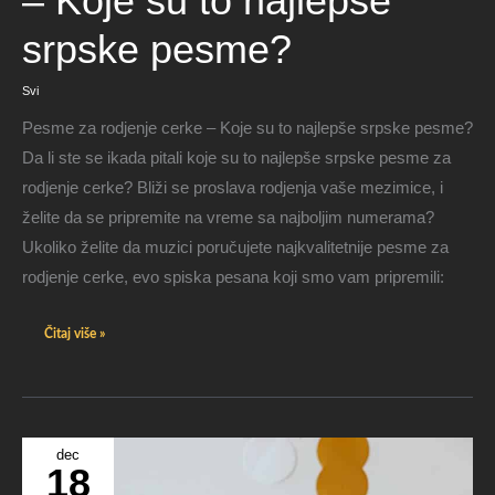
– Koje su to najlepše
su
to
najlepše
srpske pesme?
srpske
pesme?
Svi
Pesme za rodjenje cerke – Koje su to najlepše srpske pesme?
Da li ste se ikada pitali koje su to najlepše srpske pesme za
rodjenje cerke? Bliži se proslava rodjenja vaše mezimice, i
želite da se pripremite na vreme sa najboljim numerama?
Ukoliko želite da muzici poručujete najkvalitetnije pesme za
rodjenje cerke, evo spiska pesana koji smo vam pripremili:
Čitaj više »
dec
18