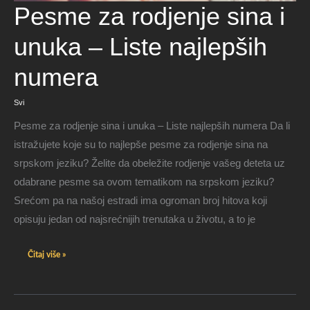
Pesme
Pesme za rodjenje sina i
za
rodjenje
sina
i
unuka – Liste najlepših
unuka
–
Liste
najlepših
numera
numera
Svi
Pesme za rodjenje sina i unuka – Liste najlepših numera Da li
istražujete koje su to najlepše pesme za rodjenje sina na
srpskom jeziku? Želite da obeležite rodjenje vašeg deteta uz
odabrane pesme sa ovom tematikom na srpskom jeziku?
Srećom pa na našoj estradi ima ogroman broj hitova koji
opisuju jedan od najsrećnijih trenutaka u životu, a to je
Čitaj više »