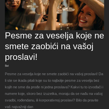
Pesme
Pesme za veselja koje ne
za
veselja
koje
ne
smete zaobići na vašoj
smete
zaobići
na
vašoj
proslavi!
proslavi!
Svi
Pesme za veselja koje ne smete zaobići na vašoj proslavi! Da
li ste se ikada pitali koje su to najbolje pesme za veselja bez
kojih ne sme da prođe ni jedna proslava? Kakvi tu to izvođači i
numere koje, skoro bez izuzetka, moraju da se nađu na vašoj
svadbi, rođendanu, ili korporativnoj proslavi? Bilo da pravite
vaš najvažniji dan