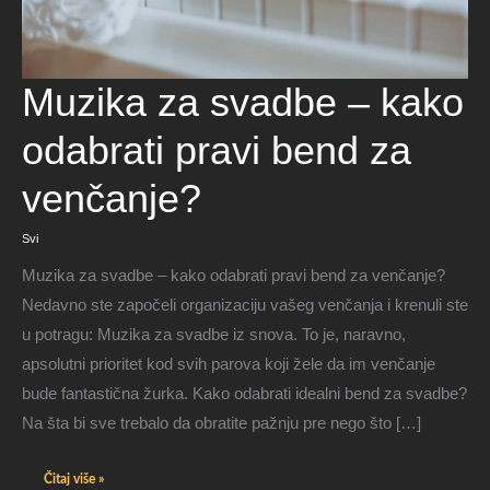
Muzika
Muzika za svadbe – kako
za
svadbe
–
kako
odabrati pravi bend za
odabrati
pravi
bend
za
venčanje?
venčanje?
Svi
Muzika za svadbe – kako odabrati pravi bend za venčanje?
Nedavno ste započeli organizaciju vašeg venčanja i krenuli ste
u potragu: Muzika za svadbe iz snova. To je, naravno,
apsolutni prioritet kod svih parova koji žele da im venčanje
bude fantastična žurka. Kako odabrati idealni bend za svadbe?
Na šta bi sve trebalo da obratite pažnju pre nego što […]
Čitaj više »