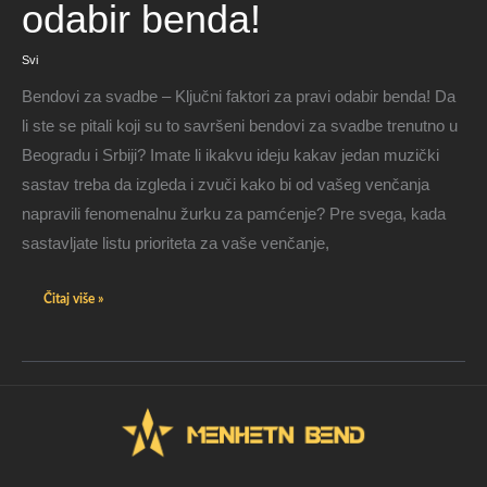
odabir
odabir benda!
benda!
Svi
Bendovi za svadbe – Ključni faktori za pravi odabir benda! Da
li ste se pitali koji su to savršeni bendovi za svadbe trenutno u
Beogradu i Srbiji? Imate li ikakvu ideju kakav jedan muzički
sastav treba da izgleda i zvuči kako bi od vašeg venčanja
napravili fenomenalnu žurku za pamćenje? Pre svega, kada
sastavljate listu prioriteta za vaše venčanje,
Čitaj više »