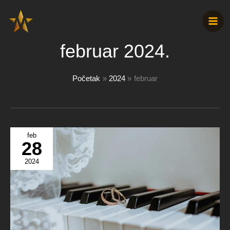
Pređi
na
sadržaj
februar 2024.
Početak
2024
februar
feb
28
2024