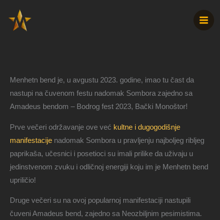
Pređi
na
sadržaj
Menhetn bend je, u avgustu 2023. godine, imao tu čast da
nastupi na čuvenom festu nadomak Sombora zajedno sa
Amadeus bendom – Bodrog fest 2023, Bački Monoštor!
Prve večeri održavanje ove već
kultne i dugogodišnje
manifestacije
nadomak Sombora u pravljenju najboljeg ribljeg
paprikaša, učesnici i posetioci su imali prilike da uživaju u
jedinstvenom zvuku i odličnoj energiji koju im je Menhetn bend
upriličio!
Druge večeri su na ovoj popularnoj manifestaciji nastupili
čuveni Amadeus bend, zajedno sa Neozbiljnim pesimistima.