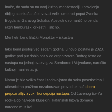
Inače, do sada su na ovoj kultnoj manifestaciji u pravljenju
ribljeg paprikaša učestvovali veliki umetnici poput Zvonka
Bogdana, Garavog Sokaka, Apsolutno romantično benda,
razni tamburaški orkestri, i slično.
Menhetn bend Bački Monoštor – iskustva
Iako bend postoji već sedam godina, u novoj postavi je 2023.
godine prvi put dobio poziv od organizatora Bodrog festa da
nastupa na jednoj ovakvoj, za Somborce i Vojvođane, naročito
kultnoj manifestaciji.
Nama je bila velika čast i zadovoljstvo da svim posetiocima i
učesnicima pružimo nezaboravan provod uz naš
dobro
prepoznatljiv zvuk i koncepciju nastupa
: Od čuvenog Ex-Yu
rock-a do najvećih klupskih i kafanskih hitova domaće
narodne muzike!