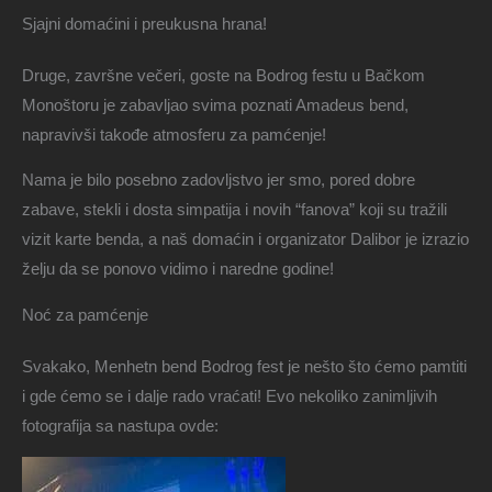
Sjajni domaćini i preukusna hrana!
Druge, završne večeri, goste na Bodrog festu u Bačkom
Monoštoru je zabavljao svima poznati Amadeus bend,
napravivši takođe atmosferu za pamćenje!
Nama je bilo posebno zadovljstvo jer smo, pored dobre
zabave, stekli i dosta simpatija i novih “fanova” koji su tražili
vizit karte benda, a naš domaćin i organizator Dalibor je izrazio
želju da se ponovo vidimo i naredne godine!
Noć za pamćenje
Svakako, Menhetn bend Bodrog fest je nešto što ćemo pamtiti
i gde ćemo se i dalje rado vraćati! Evo nekoliko zanimljivih
fotografija sa nastupa ovde: