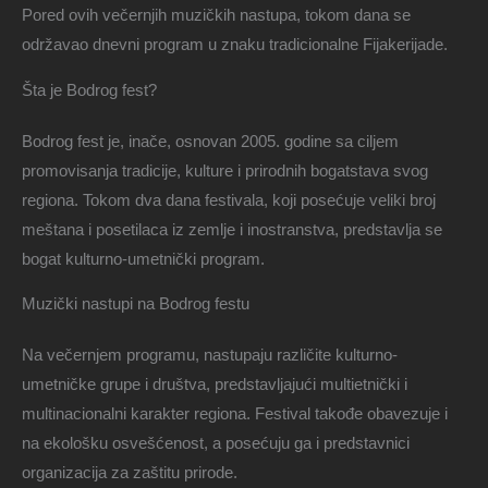
Pored ovih večernjih muzičkih nastupa, tokom dana se
održavao dnevni program u znaku tradicionalne Fijakerijade.
Šta je Bodrog fest?
Bodrog fest je, inače, osnovan 2005. godine sa ciljem
promovisanja tradicije, kulture i prirodnih bogatstava svog
regiona. Tokom dva dana festivala, koji posećuje veliki broj
meštana i posetilaca iz zemlje i inostranstva, predstavlja se
bogat kulturno-umetnički program.
Muzički nastupi na Bodrog festu
Na večernjem programu, nastupaju različite kulturno-
umetničke grupe i društva, predstavljajući multietnički i
multinacionalni karakter regiona. Festival takođe obavezuje i
na ekološku osvešćenost, a posećuju ga i predstavnici
organizacija za zaštitu prirode.