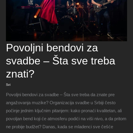
Povoljni
Povoljni bendovi za
bendovi
za
svadbe
–
svadbe – Šta sve treba
Šta
sve
treba
znati?
znati?
Svi
Povoljni bendovi za svadbe – Šta sve treba da znate pre
angažovanja muzike? Organizacija svadbe u Srbiji često
počinje jednim ključnim pitanjem: kako pronaći kvalitetan, ali
povoljan bend koji će atmosferu podići na viši nivo, a da pritom
ne probije budžet? Danas, kada se mladenci sve češće