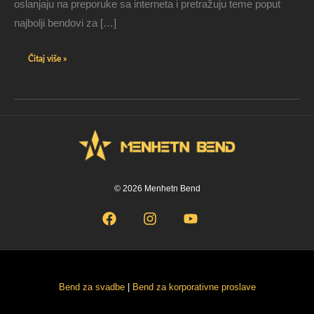
oslanjaju na preporuke sa interneta i pretražuju teme poput
najbolji bendovi za […]
Čitaj više »
© 2026 Menhetn Bend
Bend za svadbe
|
Bend za korporativne proslave