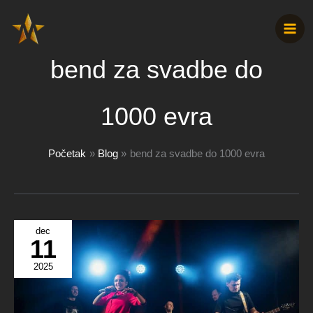
Pređi
na
sadržaj
bend za svadbe do
1000 evra
Početak
Blog
bend za svadbe do 1000 evra
dec
11
2025