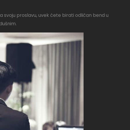
na svoju proslavu, uvek ćete birati odličan bend u
odušnim.