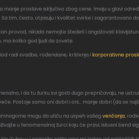
za manje proslave isključivo zbog cene. Imaju u glavi određ
 Sa tim, često, otpisuju i kvalitet svirke i zagarantovano 
ičan provod, nikada nemojte štedeti i angažovati klavijatu
ma koliko god ljudi da zovete.
riod radi svadbe, rođendane, krštenja i
korporativne prosl
enalno, i da tu žurku svi gosti dugo prepričavaju, ne ustr
veće. Postoje samo oni dobri i oni… manje dobri (da se najb
oji umnogome mogu da utiču na uspeh vašeg
venčanja
, rođ
živajte u fenomenalnoj žurci koju će pravi, iskusni bend sigu
YouTube-u i saznajte zašto smo mi jedan od najčešćih 