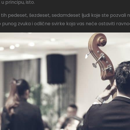
 u principu, isto.
za tih pedeset, šezdeset, sedamdeset ljudi koje ste pozvali 
 punog zvuka i odlične svirke koja vas neće ostaviti ravn