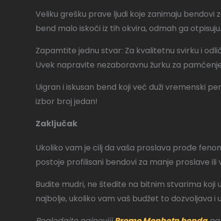
Veliku grešku prave ljudi koje zanimaju bendovi 
bend malo iskoči iz tih okvira, odmah ga otpisuju.
Zapamtite jednu stvar: Za kvalitetnu svirku i odl
Uvek napravite nezaboravnu žurku za pamćenje, 
Uigran i iskusan bend koji već duži vremenski pe
izbor broj jedan!
Zaključak
Ukoliko vam je cilj da vaša proslava prođe fenom
postoje profilisani bendovi za manje proslave ili 
Budite mudri, ne štedite na bitnim stvarima k
najbolje, ukoliko vam vaš budžet to dozvoljava i u
Pogledajte najnoviji
Promo Menhetn benda
na 