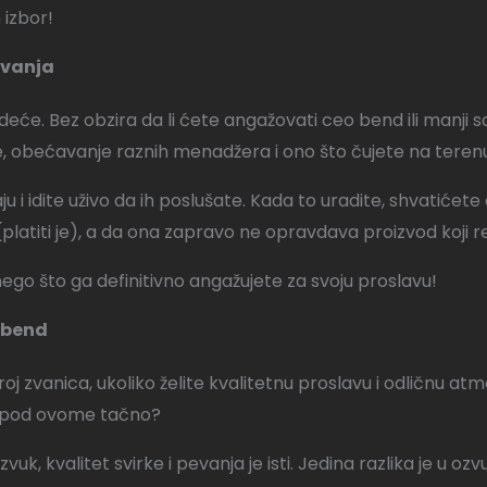
izbor!
ovanja
će. Bez obzira da li ćete angažovati ceo bend ili manji s
ame, obećavanje raznih menadžera i ono što čujete na teren
 idite uživo da ih poslušate. Kada to uradite, shvatićete da
(platiti je), a da ona zapravo ne opravdava proizvod koji r
ego što ga definitivno angažujete za svoju proslavu!
e bend
ki broj zvanica, ukoliko želite kvalitetnu proslavu i odličnu
mo pod ovome tačno?
 zvuk, kvalitet svirke i pevanja je isti. Jedina razlika je u 