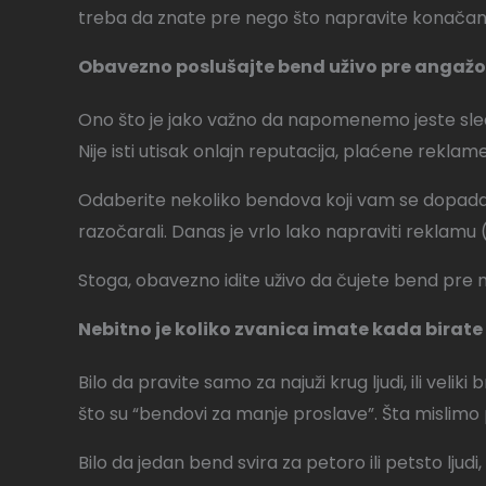
treba da znate pre nego što napravite konačan 
Obavezno poslušajte bend uživo pre angaž
Ono što je jako važno da napomenemo jeste slede
Nije isti utisak onlajn reputacija, plaćene rekl
Odaberite nekoliko bendova koji vam se dopadaju i
razočarali. Danas je vrlo lako napraviti reklamu 
Stoga, obavezno idite uživo da čujete bend pre n
Nebitno je koliko zvanica imate kada birat
Bilo da pravite samo za najuži krug ljudi, ili veli
što su “bendovi za manje proslave”. Šta misli
Bilo da jedan bend svira za petoro ili petsto ljudi,