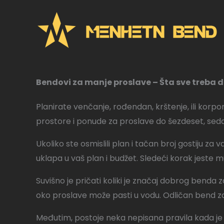
Pređi
na
sadržaj
Bendovi za manje proslave – Šta sve treba 
Planirate venčanje, rođendan, krštenje, ili korpor
prostore i ponude za proslave do šezdeset, sedam
Ukoliko ste osmislili plan i tačan broj gostiju z
uklapa u vaš plan i budžet. Sledeći korak jeste
Suvišno je pričati koliki je značaj dobrog benda z
oko proslave može pasti u vodu. Odličan bend z
Međutim, postoje neka nepisana pravila kada je 