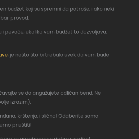
en budžet koji su spremni da potroše, i ako neki
dobar provod.
ru i pevače, ukoliko vam budžet to dozvoljava.
ave
, je nešto što bi trebalo uvek da vam bude
učavajte se da angažujete odličan bend. Ne
olje izrazim).
endana, krštenja, i slično! Odaberite samo
rno priuštiti!
izbora za nezaboravno dobre svadbe!