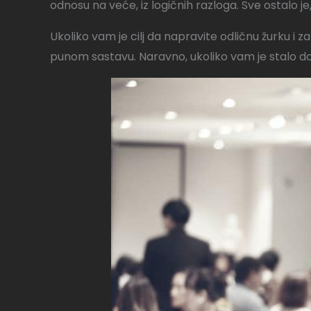
odnosu na veće, iz logičnih razloga. Sve ostalo je,
Ukoliko vam je cilj da napravite odličnu žurku i 
punom sastavu. Naravno, ukoliko vam je stalo do