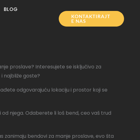
BLOG
KONTAKTIRAJT
E NAS
anje proslave? Interesujete se isključivo za
i najbliže goste?
nađete odgovarajuću lokaciju i prostor koji se
si od njega. Odaberete li loš bend, ceo vaš trud
as zanimaju bendovi za manje proslave, evo šta