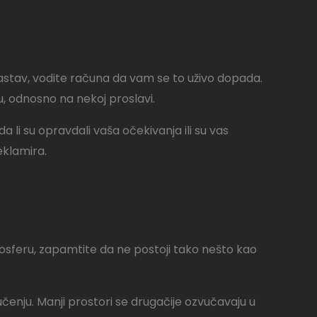
astav, vodite računa da vam se to uživo dopada.
u, odnosno na nekoj proslavi.
 li su opravdali vaša očekivanja ili su vas
eklamira.
 atmosferu, zapamtite da ne postoji tako nešto kao
ozvučenju. Manji prostori se drugačije ozvučavaju u