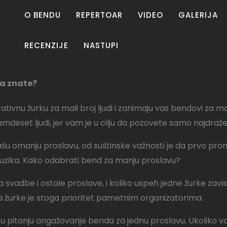
O BENDU
REPERTOAR
VIDEO
GALERIJA
RECENZIJE
NASTUPI
da znate?
ativnu žurku za mali broj ljudi i zanimaju vas bendovi za m
deset ljudi, jer vam je u cilju da pozovete samo najdraže 
a vašu omanju proslavu, od suštinske važnosti je da prvo pro
 muzika. Kako odabrati bend za manju proslavu?
a svadbe i ostale proslave, i koliko uspeh jedne žurke zavi
a žurke je stoga prioritet pametnim organizatorima.
u pitanju angažovanje benda za jednu proslavu. Ukoliko v