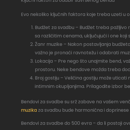
Ključni faktori za odabir savršenog benda
Evo nekoliko ključnih faktora koje treba uzeti u o
Budžet za svadbu – Budžet treba pažljivo 
sa različitim cenama, uključujući i one koji 
Žanr muzike – Nakon postavljanja budžeta, 
važno je pronaći ravnotežu i odabrati muzik
Lokacija – Pre nego što unajmite bend, va
prostoru. Neke bendove možda treba dodatn
Broj gostiju – Veličina gostiju može utica
intimnim okupljanjima. Prilagodite izbor be
Bendovi za svadbe su srž zabave na vašem venč
muzika
za svadbu bude harmonična i doprinese
Bendovi za svadbe do 500 evra – da li postoji o