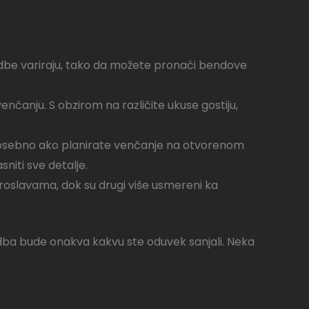
vadbe variraju, tako da možete pronaći bendove
nčanju. S obzirom na različite ukuse gostiju,
i, posebno ako planirate venčanje na otvorenom
niti sve detalje.
 proslavama, dok su drugi više usmereni ka
ba bude onakva kakvu ste oduvek sanjali. Neka