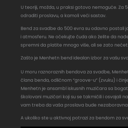
U teoriji, možda, u praksi gotovo nemoguće. Za 50
odraditi proslavu, a kamoli veći sastav.
Bend za svadbe do 500 evra su odavno postali jo
i atmosferu. Ne očekujte čuda ako želite da nađe
spremni da platite mnogo više, ali se zato nećet
Zašto je Menhetn bend idealan izbor za vašu s
U moru raznoraznih bendova za svadbe, Menhet
člana benda, odličnom “groove-u” (zvuku) i činj
Menhetn je ansambl iskusnih muzičara sa bogatim
školovani muzičari koji su se takmičili i osvajali
vam treba da vaša proslava bude nezaboravna
A ukoliko ste u aktivnoj potrazi za bendom za s