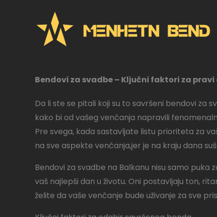
Pređi
na
sadržaj
Bendovi za svadbe – Ključni faktori za prav
Da li ste se pitali koji su to savršeni bendovi za
kako bi od vašeg venčanja napravili fenomenal
Pre svega, kada sastavljate listu prioriteta za v
na sve aspekte venčanja,jer je na kraju dana su
Bendovi za svadbe na Balkanu nisu samo puka zaba
vaš najlepši dan u životu. Oni postavljaju ton, r
želite da vaše venčanje bude uživanje za sve pr