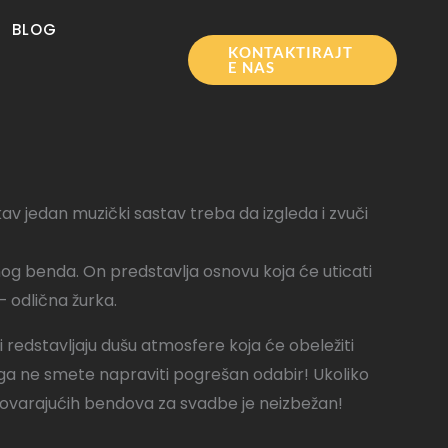
BLOG
KONTAKTIRAJT
E NAS
akav jedan muzički sastav treba da izgleda i zvuči
lnog benda. On predstavlja osnovu koja će uticati
– odlična žurka.
 redstavljaju dušu atmosfere koja će obeležiti
ga ne smete napraviti pogrešan odabir! Ukoliko
govarajućih bendova za svadbe je neizbežan!