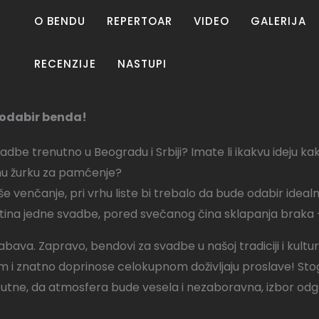
O BENDU
REPERTOAR
VIDEO
GALERIJA
RECENZIJE
NASTUPI
i odabir benda!
 svadbe trenutno u Beogradu i Srbiji? Imate li ikakvu ideju k
nu žurku za pamćenje?
aše venčanje, pri vrhu liste bi trebalo da bude odabir idea
ština jedne svadbe, pored svečanog čina sklapanja braka 
va. Zapravo, bendovi za svadbe u našoj tradiciji i kulturi
itam i znatno doprinose celokupnom doživljaju proslave!
Sto
isutne, da atmosfera bude vesela i nezaboravna, izbor od