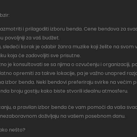
bzir:
razmotriti i prilagoditi izboru benda. Cene bendova za s
su povoljniji za vaš budžet.
sledeći korak je odabir žanra muzike koji želite na svom ve
u koja će zadovoljiti sve prisutne.
žno je konsultovati se sa njima o ozvučenju i organizacij
o opremiti za takve lokacije, pa je važno unapred razjas
ti na izbor benda. Neki bendovi preferiraju svirke na većim
nda broju gostiju kako biste stvorili idealnu atmosferu.
anju, a pravilan izbor benda će vam pomoći da vaša svad
 nezaboravnom doživljaju na vašem posebnom danu.
vako nešto?