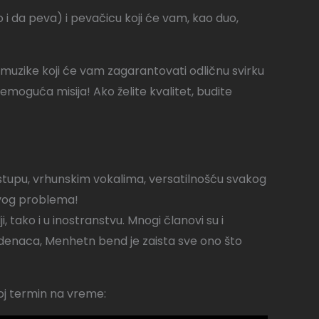
 i da peva) i pevačicu koji će vam, kao duo,
 muzike koji će vam zagarantovati odličnu svirku
moguća misija! Ako želite kvalitet, budite
upu, vrhunskim vokalima, versatilnošću svakog
akvog problema!
ako i u inostranstvu. Mnogi članovi su i
naca, Menhetn bend je zaista sve ono što
voj termin na vreme: