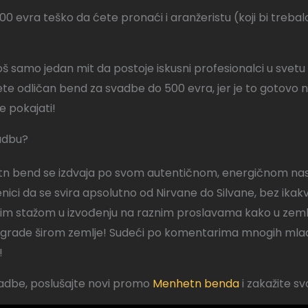
0 evra teško da ćete pronaći i aranžeristu (koji bi trebalo
š samo jedan mit da postoje iskusni profesionalci u svetu
te odličan bend za svadbe do 500 evra, jer je to gotovo ne
e pokajati!
vadbu?
n bend se izdvaja po svom autentičnom, energičnom nast
enici da se svira apsolutno od Nirvane do Silvane, bez ik
 stažom u izvođenju na raznim proslavama kako u zemlji, t
 nagrade širom zemlje!
Sudeći po komentarima mnogih mlade
!
vadbe, poslušajte novi promo
Menhetn benda
i zakažite s