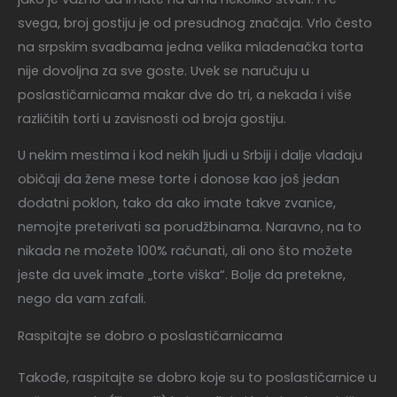
svega, broj gostiju je od presudnog značaja. Vrlo često
na srpskim svadbama jedna velika mladenačka torta
nije dovoljna za sve goste. Uvek se naručuju u
poslastičarnicama makar dve do tri, a nekada i više
različitih torti u zavisnosti od broja gostiju.
U nekim mestima i kod nekih ljudi u Srbiji i dalje vladaju
običaji da žene mese torte i donose kao još jedan
dodatni poklon, tako da ako imate takve zvanice,
nemojte preterivati sa porudžbinama. Naravno, na to
nikada ne možete 100% računati, ali ono što možete
jeste da uvek imate „torte viška“. Bolje da pretekne,
nego da vam zafali.
Raspitajte se dobro o poslastičarnicama
Takođe, raspitajte se dobro koje su to poslastičarnice u