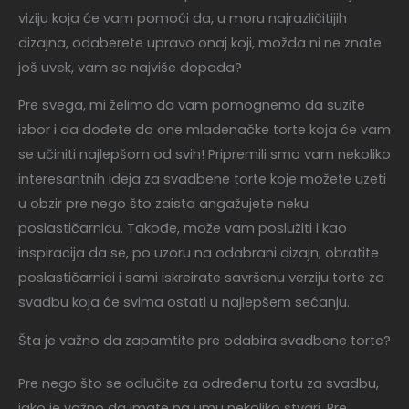
viziju koja će vam pomoći da, u moru najrazličitijih
dizajna, odaberete upravo onaj koji, možda ni ne znate
još uvek, vam se najviše dopada?
Pre svega, mi želimo da vam pomognemo da suzite
izbor i da dođete do one mladenačke torte koja će vam
se učiniti najlepšom od svih! Pripremili smo vam nekoliko
interesantnih ideja za svadbene torte koje možete uzeti
u obzir pre nego što zaista angažujete neku
poslastičarnicu. Takođe, može vam poslužiti i kao
inspiracija da se, po uzoru na odabrani dizajn, obratite
poslastičarnici i sami iskreirate savršenu verziju torte za
svadbu koja će svima ostati u najlepšem sećanju.
Šta je važno da zapamtite pre odabira svadbene torte?
Pre nego što se odlučite za određenu tortu za svadbu,
jako je važno da imate na umu nekoliko stvari. Pre