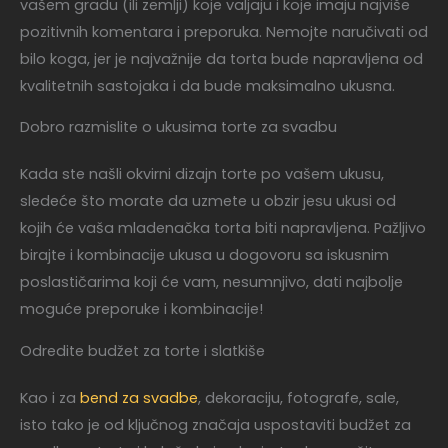
vašem gradu (ili zemlji) koje valjaju i koje imaju najviše
pozitivnih komentara i preporuka. Nemojte naručivati od
bilo koga, jer je najvažnije da torta bude napravljena od
kvalitetnih sastojaka i da bude maksimalno ukusna.
Dobro razmislite o ukusima torte za svadbu
Kada ste našli okvirni dizajn torte po vašem ukusu,
sledeće što morate da uzmete u obzir jesu ukusi od
kojih će vaša mladenačka torta biti napravljena. Pažljivo
birajte i kombinacije ukusa u dogovoru sa iskusnim
poslastičarima koji će vam, nesumnjivo, dati najbolje
moguće preporuke i kombinacije!
Odredite budžet za torte i slatkiše
Kao i za
bend za svadbe
, dekoraciju, fotografe, sale,
isto tako je od ključnog značaja uspostaviti budžet za