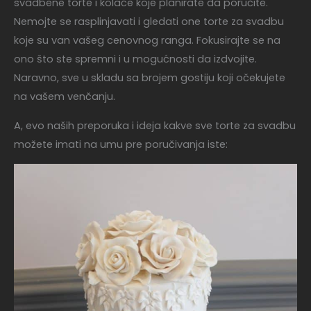
svadbene torte i kolače koje planirate da poručite.
Nemojte se rasplinjavati i gledati one torte za svadbu
koje su van vašeg cenovnog ranga. Fokusirajte se na
ono što ste spremni i u mogućnosti da izdvojite.
Naravno, sve u skladu sa brojem gostiju koji očekujete
na vašem venčanju.
A, evo naših preporuka i ideja kakve sve torte za svadbu
možete imati na umu pre poručivanja iste: