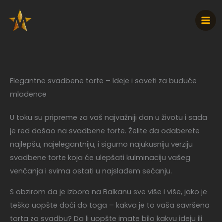
Pređi
na
sadržaj
Elegantne svadbene torte – Ideje i saveti za buduće
mladence
U toku su pripreme za vaš najvažniji dan u životu i sada
je red došao na svadbene torte. Želite da odaberete
najlepšu, najelegantniju, i sigurno najukusniju verziju
svadbene torte koja će ulepšati kulminaciju vašeg
venčanja i svima ostati u najslađem sećanju.
S obzirom da je izbora na Balkanu sve više i više, jako je
teško uopšte doći do toga – kakva je to vaša savršena
torta za svadbu? Da li uopšte imate bilo kakvu ideju ili