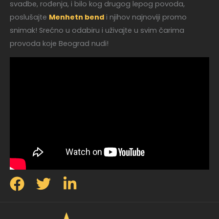
svadbe, rođenja, i bilo kog drugog lepog povoda,
poslušajte
Menhetn bend
i njihov najnoviji promo
snimak! Srećno u odabiru i uživajte u svim čarima
provoda koje Beograd nudi!