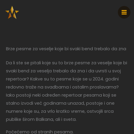
Pređi
na
sadržaj
Brze pesme za veselje koje bi svaki bend trebalo da zna
Da li ste se pitali koje su to brze pesme za veselje koje bi
svaki bend za veselja trebalo da zna i da uvrsti u svoj
repertoar? Kakve su to pesme koje se u 2024. godini
redovno traže na svadbama i ostalim proslavama?
Iako postoji neki određen repertoar pesama koji se
stalno izvodi već godinama unazad, postoje i one
numere koje su, za vrlo kratko vreme, ostvojili srca
publike širom Balkana, ali i sveta.
Počećemo od stranih pesama.