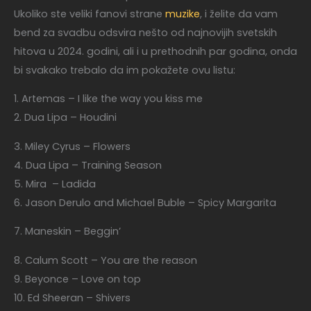
Ukoliko ste veliki fanovi strane
muzike
, i želite da vam
bend za svadbu odsvira nešto od najnovijih svetskih
hitova u 2024. godini, ali i u prethodnih par godina, onda
bi svakako trebalo da im pokažete ovu listu:
1. Artemas – I like the way you kiss me
2. Dua Lipa – Houdini
3. Miley Cyrus – Flowers
4. Dua Lipa – Training Season
5. Mira – Ladida
6. Jason Derulo and Michael Buble – Spicy Margarita
7. Maneskin – Beggin’
8. Calum Scott – You are the reason
9. Beyonce – Love on top
10. Ed Sheeran – Shivers