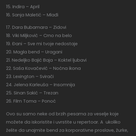
15. Indira – April
16. Sanja Maletić – Mlađi
17. Dara Bubamara – Zidovi
18. Viki Miljković – Crno na belo
19. Đani – Sve mi tvoje nedostaje
20. Magla bend – Uragani
21. Nedeljko Bajić Baja – Koktel ljubavi
22. Saša Kovačević – Noćna ikona
23. Lexington – Svirači
24. Jelena Karleuša – Insomnija
25. Sinan Sakić – Trezan
26. Film Toma – Ponoć
Ovo su samo neke od brzih pesama za veselje koje
možete da iskoristite i uvrstite u repertoar. A ukoliko
želite da unajmite bend za korporativne proslave, žurke,