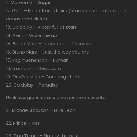
11. Maroon 5 – Sugar
12. Gala – Freed from desire (starija pesma ali se i dan
danas rado sluša)
13. Coldplay – A star full of stars
14. Avicii – Wake me up
15. Bruno Mars – Locked out of heaven
16. Bruno Mars – Just the way you are
17. Rag’n’Bone Man – Human
18. Luis Fonsi – Despacito
19. OneRepublic – Counting starts
20. Coldplay – Paradise
Uvek evergreen strane brze pesme za veselje:
21. Michael Jackson – Billie Jean
22. Prince – Kiss
23. Tina Turner – Simpliy the best