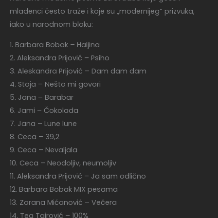
mladenci često traže i koje su „modernijeg“ prizvuka,
iako u narodnom bloku:
1. Barbara Bobak – Haljina
2. Aleksandra Prijović – Psiho
3. Aleskandra Prijović – Dam dam dam
4. Stoja – Nešto mi govori
5. Jana – Barabar
6. Jami – Čokolada
7. Jana – Lune lune
8. Ceca – 39,2
9. Ceca – Nevaljala
10. Ceca – Neodoljiv, neumoljiv
11. Aleksandra Prijović – Ja sam odlično
12. Barbara Bobak MIX pesama
13. Zorana Mićanović – Večera
14. Tea Tairović – 100%