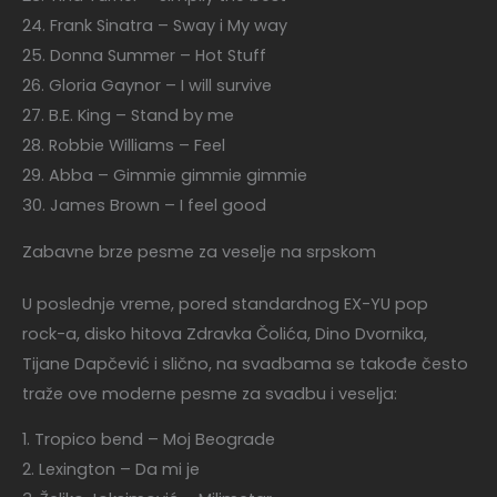
24. Frank Sinatra – Sway i My way
25. Donna Summer – Hot Stuff
26. Gloria Gaynor – I will survive
27. B.E. King – Stand by me
28. Robbie Williams – Feel
29. Abba – Gimmie gimmie gimmie
30. James Brown – I feel good
Zabavne brze pesme za veselje na srpskom
U poslednje vreme, pored standardnog EX-YU pop
rock-a, disko hitova Zdravka Čolića, Dino Dvornika,
Tijane Dapčević i slično, na svadbama se takođe često
traže ove moderne pesme za svadbu i veselja:
1. Tropico bend – Moj Beograde
2. Lexington – Da mi je