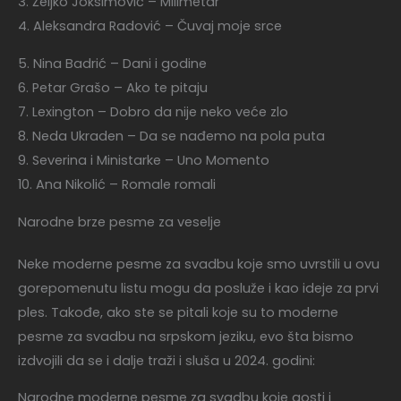
3. Željko Joksimović – Milimetar
4. Aleksandra Radović – Čuvaj moje srce
5. Nina Badrić – Dani i godine
6. Petar Grašo – Ako te pitaju
7. Lexington – Dobro da nije neko veće zlo
8. Neda Ukraden – Da se nađemo na pola puta
9. Severina i Ministarke – Uno Momento
10. Ana Nikolić – Romale romali
Narodne brze pesme za veselje
Neke moderne pesme za svadbu koje smo uvrstili u ovu
gorepomenutu listu mogu da posluže i kao ideje za prvi
ples. Takođe, ako ste se pitali koje su to moderne
pesme za svadbu na srpskom jeziku, evo šta bismo
izdvojili da se i dalje traži i sluša u 2024. godini:
Narodne moderne pesme za svadbu koje gosti i