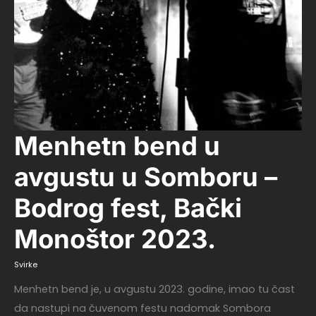
Menhetn
Menhetn bend u
bend
u
avgustu
u
avgustu u Somboru –
Somboru
–
Bodrog
fest,
Bodrog fest, Bački
Bački
Monoštor
2023.
Monoštor 2023.
Svirke
Menhetn bend je, u avgustu 2023. godine, imao tu čast
da nastupi na čuvenom festu nadomak Sombora