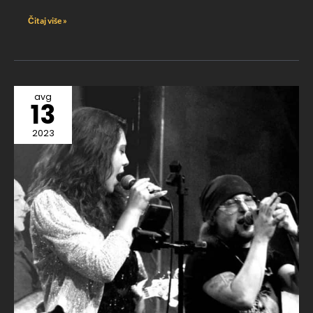
Čitaj više »
avg
13
2023