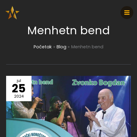
Pređi
na
sadržaj
Menhetn bend
Početak
Blog
Menhetn bend
jul
25
2024