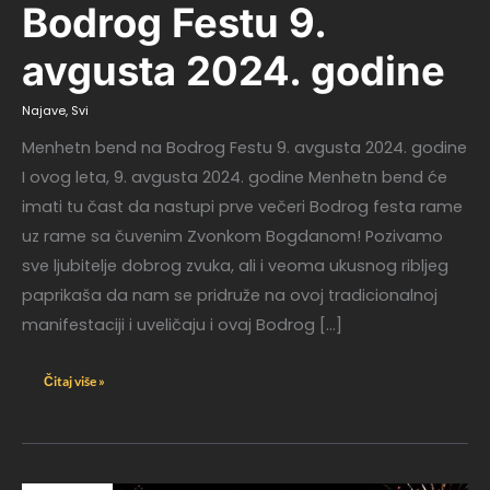
Festu
Bodrog Festu 9.
9.
avgusta
2024.
godine
avgusta 2024. godine
Najave
,
Svi
Menhetn bend na Bodrog Festu 9. avgusta 2024. godine
I ovog leta, 9. avgusta 2024. godine Menhetn bend će
imati tu čast da nastupi prve večeri Bodrog festa rame
uz rame sa čuvenim Zvonkom Bogdanom! Pozivamo
sve ljubitelje dobrog zvuka, ali i veoma ukusnog ribljeg
paprikaša da nam se pridruže na ovoj tradicionalnoj
manifestaciji i uveličaju i ovaj Bodrog […]
Čitaj više »